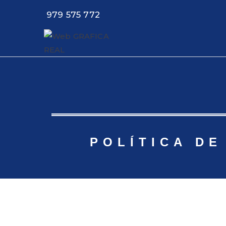
979 575 772
Web GR
Especialistas en i
POLÍTICA DE