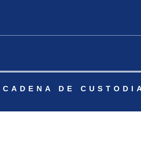
AFICA REAL
mpresiones
 CADENA DE CUSTODI