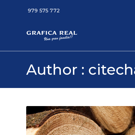
Saltar
979 575 772
al
contenido
Web GR
Especialistas en i
Author :
citec