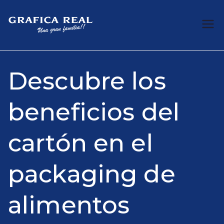
Saltar
al
Web
Especialistas en
contenido
impresiones
GRAFICA
Descubre los
REAL
beneficios del
cartón en el
packaging de
alimentos