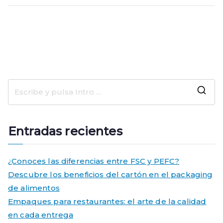
entradas
B
u
s
Entradas recientes
c
a
¿Conoces las diferencias entre FSC y PEFC?
r
Descubre los beneficios del cartón en el packaging
:
de alimentos
Empaques para restaurantes: el arte de la calidad
en cada entrega